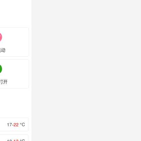
运动
打开
17-
22
°C