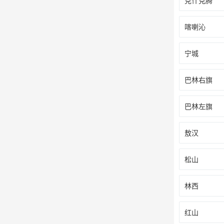
克什克腾
喀喇沁
宁城
巴林右旗
巴林左旗
敖汉
松山
林西
红山