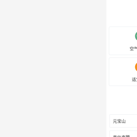
空
适
元宝山