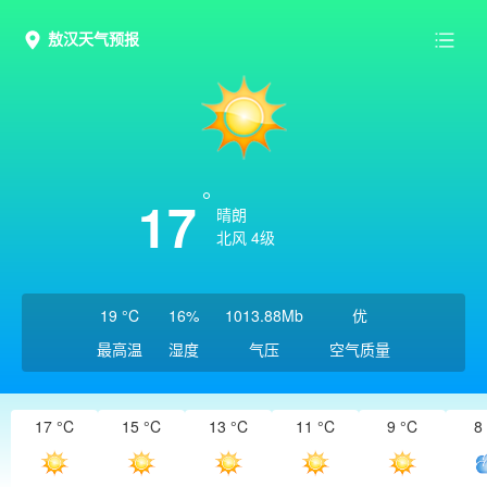
敖汉天气预报
17
晴朗
北风 4级
19 °C
16%
1013.88Mb
优
最高温
湿度
气压
空气质量
17 °C
15 °C
13 °C
11 °C
9 °C
8