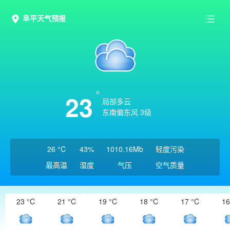
阜平天气预报
23
局部多云
东南偏东风 3级
26 °C
43%
1010.16Mb
轻度污染
最高温
湿度
气压
空气质量
23 °C
21 °C
19 °C
18 °C
17 °C
16