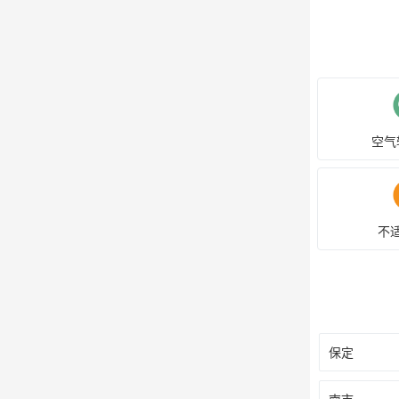
空气
不
保定