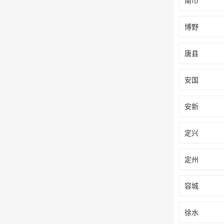
南市
博野
唐县
安国
安新
定兴
定州
容城
徐水