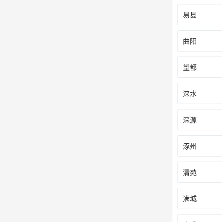
易县
曲阳
望都
涞水
涞源
涿州
清苑
满城