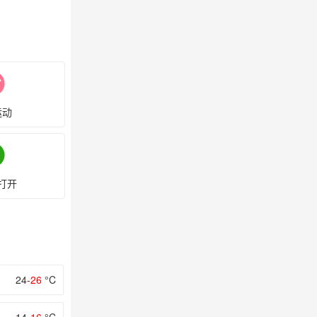
运动
打开
24-
26
°C