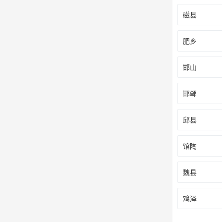
磁县
肥乡
邯山
邯郸
邱县
馆陶
魏县
鸡泽