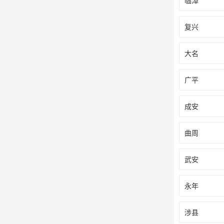
临漳
复兴
大名
广平
成安
曲周
武安
永年
涉县