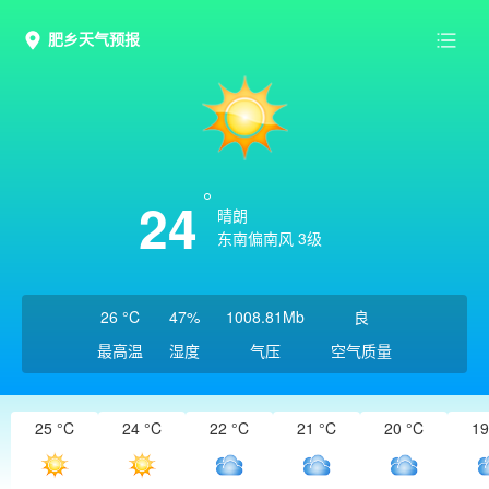
肥乡天气预报
24
晴朗
东南偏南风 3级
26 °C
47%
1008.81Mb
良
最高温
湿度
气压
空气质量
25 °C
24 °C
22 °C
21 °C
20 °C
19