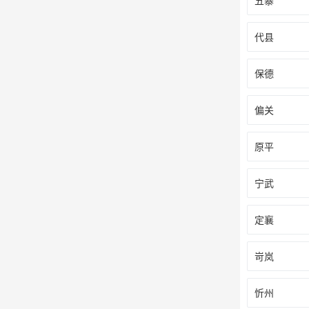
五寨
代县
保德
偏关
原平
宁武
定襄
岢岚
忻州