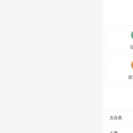
适
五台县