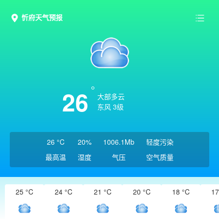
忻府天气预报
26
大部多云
东风 3级
26 °C
20%
1006.1Mb
轻度污染
最高温
湿度
气压
空气质量
25 °C
24 °C
21 °C
20 °C
18 °C
17