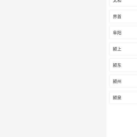
太和
界首
阜阳
颍上
颍东
颍州
颍泉