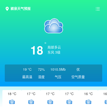
颍泉天气预报
18
局部多云
东风 3级
19 °C
72%
1010.5Mb
优
最高温
湿度
气压
空气质量
18 °C
17 °C
17 °C
17 °C
16 °C
16