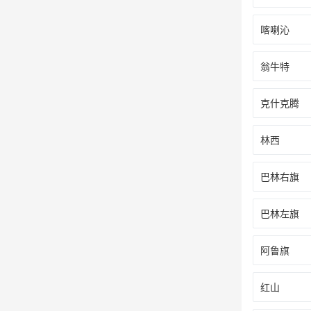
喀喇沁
翁牛特
克什克腾
林西
巴林右旗
巴林左旗
阿鲁旗
红山