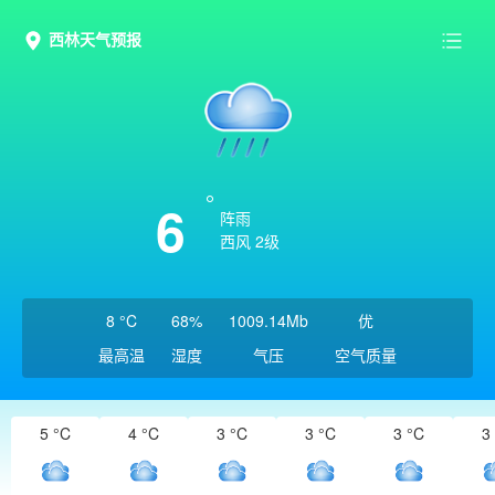
西林天气预报
6
阵雨
西风 2级
8 °C
68%
1009.14Mb
优
最高温
湿度
气压
空气质量
5 °C
4 °C
3 °C
3 °C
3 °C
3