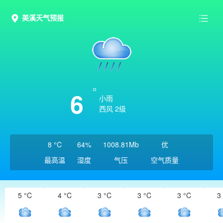
美溪天气预报
6
小雨
西风 2级
8 °C
64%
1008.81Mb
优
最高温
湿度
气压
空气质量
5 °C
4 °C
3 °C
3 °C
3 °C
3