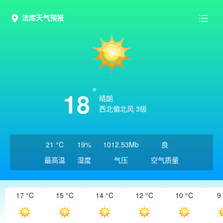
法库天气预报
18
晴朗
西北偏北风 3级
21 °C
19%
1012.53Mb
良
最高温
湿度
气压
空气质量
17 °C
15 °C
14 °C
12 °C
10 °C
9