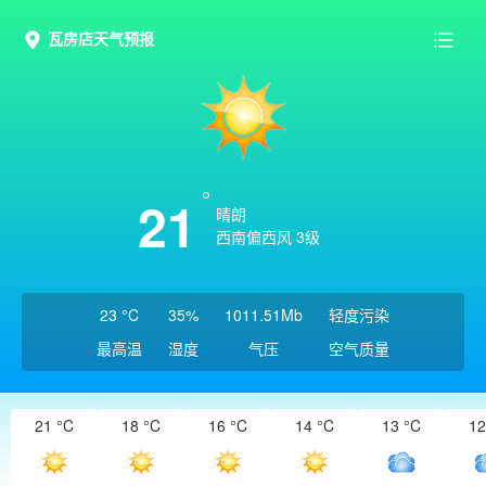
瓦房店天气预报
21
晴朗
西南偏西风 3级
23 °C
35%
1011.51Mb
轻度污染
最高温
湿度
气压
空气质量
21 °C
18 °C
16 °C
14 °C
13 °C
12