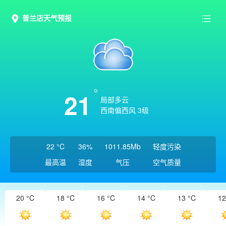
普兰店天气预报
21
局部多云
西南偏西风 3级
22 °C
36%
1011.85Mb
轻度污染
最高温
湿度
气压
空气质量
20 °C
18 °C
16 °C
14 °C
13 °C
12