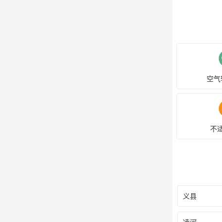
空气
不
义县