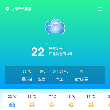
北镇天气预报
22
局部多云
西北偏北风 3级
23 °C
15%
1011.51Mb
优
最高温
湿度
气压
空气质量
22 °C
19 °C
17 °C
16 °C
14 °C
13