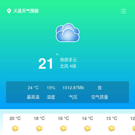
义县天气预报
21
局部多云
北风 4级
24 °C
15%
1012.87Mb
良
最高温
湿度
气压
空气质量
20 °C
18 °C
16 °C
14 °C
13 °C
12