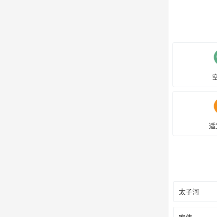
适
太子河