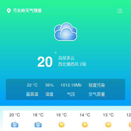
弓长岭天气预报
20
局部多云
西北偏西风 2级
22 °C
36%
1012.19Mb
轻度污染
最高温
湿度
气压
空气质量
20 °C
18 °C
16 °C
14 °C
13 °C
12