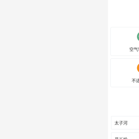
空气
不
太子河