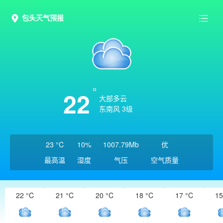
包头天气预报
22
大部多云
东南风 3级
23 °C
10%
1007.79Mb
优
最高温
湿度
气压
空气质量
22 °C
21 °C
20 °C
18 °C
17 °C
15