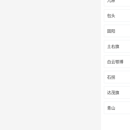
九原
包头
固阳
土右旗
白云鄂博
石拐
达茂旗
青山