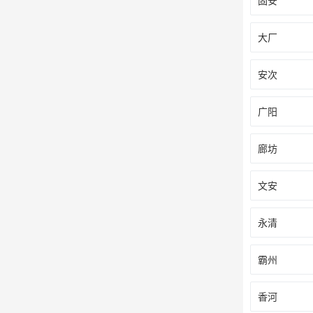
固安
大厂
安次
广阳
廊坊
文安
永清
霸州
香河