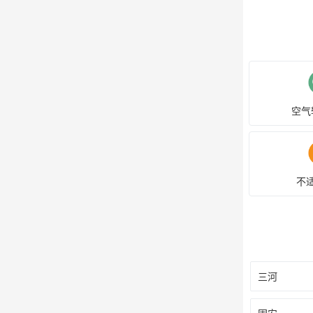
空气
不
三河