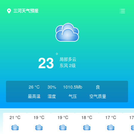
三河天气预报
23
局部多云
东风 2级
26 °C
30%
1010.5Mb
良
最高温
湿度
气压
空气质量
21 °C
19 °C
19 °C
18 °C
17 °C
17