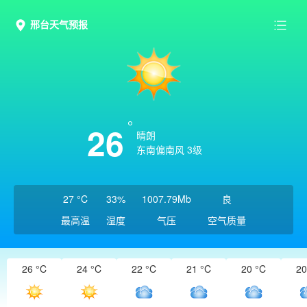
邢台天气预报
26
晴朗
东南偏南风 3级
27 °C
33%
1007.79Mb
良
最高温
湿度
气压
空气质量
26 °C
24 °C
22 °C
21 °C
20 °C
20