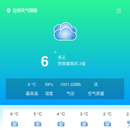
边坝天气预报
6
多云
西南偏南风 2级
6 °C
59%
1001.02Mb
优
最高温
湿度
气压
空气质量
6 °C
5 °C
4 °C
3 °C
2 °C
2