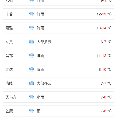
八宿
阵雨
9-
9
°C
卡若
阵雨
12-
13
°C
察雅
阵雨
13-
14
°C
左贡
大部多云
6-
7
°C
昌都
阵雨
11-
12
°C
江达
阵雨
8-
10
°C
洛隆
大部多云
7-
7
°C
类乌齐
小雨
7-
8
°C
芒康
雨
7-
8
°C