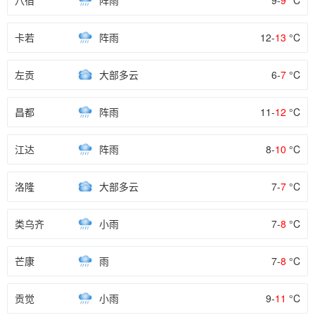
八宿
阵雨
9-
9
°C
卡若
阵雨
12-
13
°C
左贡
大部多云
6-
7
°C
昌都
阵雨
11-
12
°C
江达
阵雨
8-
10
°C
洛隆
大部多云
7-
7
°C
类乌齐
小雨
7-
8
°C
芒康
雨
7-
8
°C
贡觉
小雨
9-
11
°C