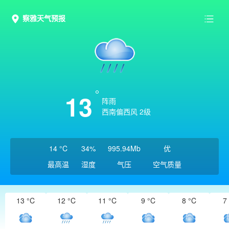
察雅天气预报
13
阵雨
西南偏西风 2级
14 °C
34%
995.94Mb
优
最高温
湿度
气压
空气质量
13 °C
12 °C
11 °C
9 °C
8 °C
7