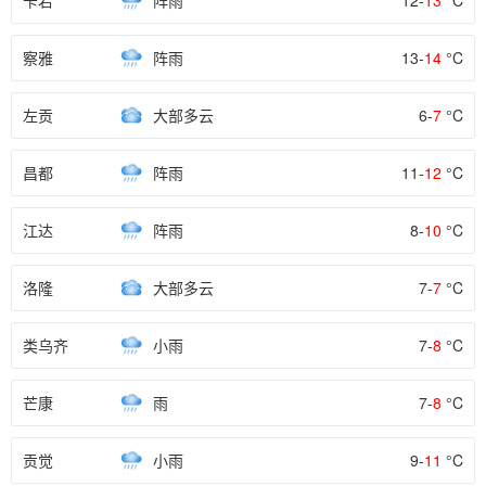
卡若
阵雨
12-
13
°C
察雅
阵雨
13-
14
°C
左贡
大部多云
6-
7
°C
昌都
阵雨
11-
12
°C
江达
阵雨
8-
10
°C
洛隆
大部多云
7-
7
°C
类乌齐
小雨
7-
8
°C
芒康
雨
7-
8
°C
贡觉
小雨
9-
11
°C