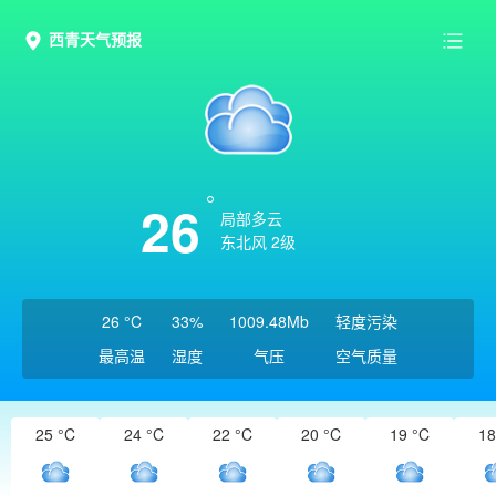
西青天气预报
26
局部多云
东北风 2级
26 °C
33%
1009.48Mb
轻度污染
最高温
湿度
气压
空气质量
25 °C
24 °C
22 °C
20 °C
19 °C
18