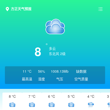
方正天气预报
8
多云
东北风 2级
11 °C
56%
1008.13Mb
缺数据
最高温
湿度
气压
空气质量
8 °C
7 °C
6 °C
5 °C
4 °C
3