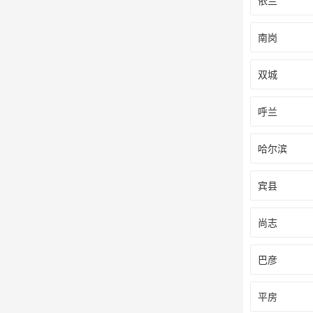
依兰
南岗
双城
呼兰
哈尔滨
宾县
尚志
巴彦
平房