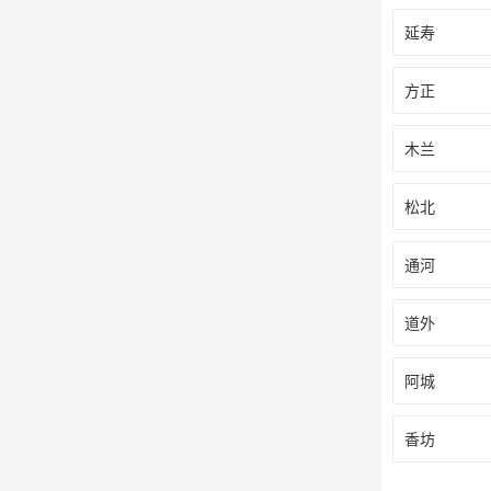
延寿
方正
木兰
松北
通河
道外
阿城
香坊