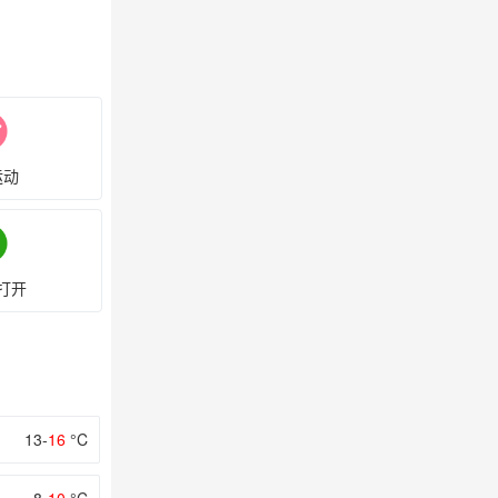
运动
打开
13-
16
°C