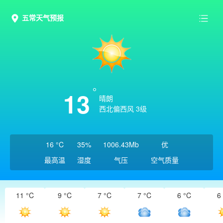
五常天气预报
13
晴朗
西北偏西风 3级
16 °C
35%
1006.43Mb
优
最高温
湿度
气压
空气质量
11 °C
9 °C
7 °C
7 °C
6 °C
6