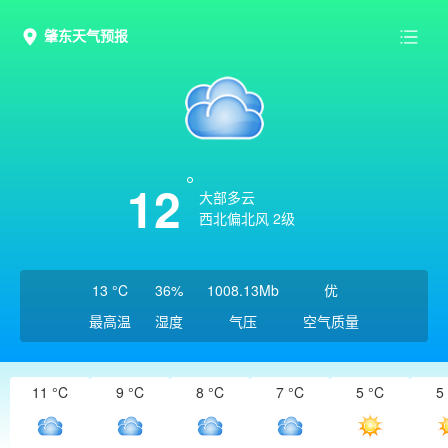
肇东天气预报
12
大部多云
西北偏北风 2级
13 °C
36%
1008.13Mb
优
最高温
湿度
气压
空气质量
11 °C
9 °C
8 °C
7 °C
5 °C
5