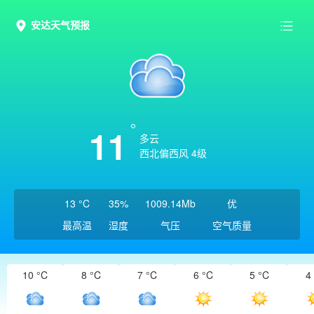
安达天气预报
11
多云
西北偏西风 4级
13 °C
35%
1009.14Mb
优
最高温
湿度
气压
空气质量
10 °C
8 °C
7 °C
6 °C
5 °C
4