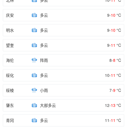
北林
多云
10-
11
°C
庆安
多云
9-
10
°C
明水
多云
9-
10
°C
望奎
多云
9-
11
°C
海伦
阵雨
8-
8
°C
绥化
多云
10-
11
°C
绥棱
小雨
7-
9
°C
肇东
大部多云
12-
13
°C
青冈
多云
11-
11
°C