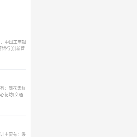
有：中国工商银
蓄银行(创新营
有：简花集鲜
心花坊(交通
训主要有：绥