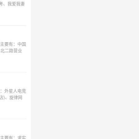
考、我爱我妻
主要有：中国
(北二路营业
：外星人电竞
店)、旋律网
主要有：求实