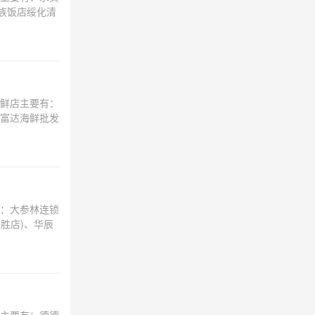
族饭店绥化清
鲜店主要有：
富达海鲜批发
：大参林连锁
胜店)、华辰