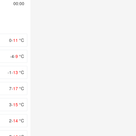
00:00
01:00
02:00
03:00
04:00
0-
11
°C
-4-
9
°C
-1-
13
°C
7-
17
°C
3-
15
°C
2-
14
°C