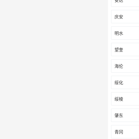
安达
庆安
明水
望奎
海伦
绥化
绥棱
肇东
青冈