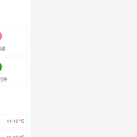
运动
打开
11-
12
°C