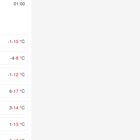
01:00
02:00
03:00
04:00
05:00
-1-
10
°C
-4-
8
°C
-1-
12
°C
6-
17
°C
3-
14
°C
1-
13
°C