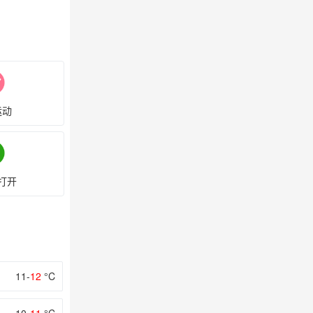
运动
打开
11-
12
°C