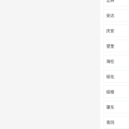
北林
安达
庆安
望奎
海伦
绥化
绥棱
肇东
青冈