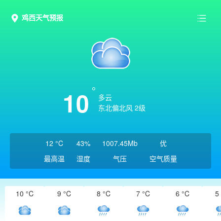
鸡西天气预报
10
多云
东北偏北风 2级
12 °C
43%
1007.45Mb
优
最高温
湿度
气压
空气质量
10 °C
9 °C
8 °C
7 °C
6 °C
5