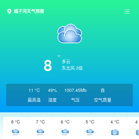
城子河天气预报
8
多云
东北风 2级
11 °C
49%
1007.45Mb
良
最高温
湿度
气压
空气质量
8 °C
7 °C
6 °C
5 °C
4 °C
4