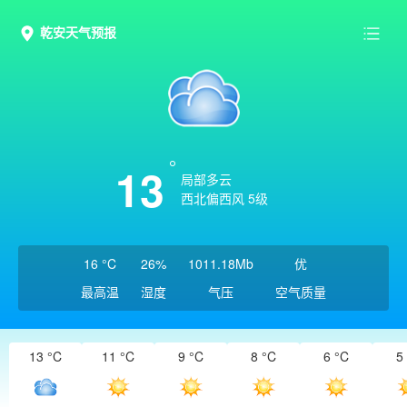
乾安天气预报
13
局部多云
西北偏西风 5级
16 °C
26%
1011.18Mb
优
最高温
湿度
气压
空气质量
13 °C
11 °C
9 °C
8 °C
6 °C
5