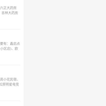
六正大药房
、吉林大药房
要有：鑫启点
小区店)、欧
高小花民宿、
松原明星电竞