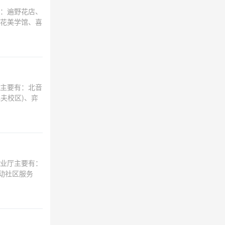
：遍野花店、
鲜花美学馆、喜
主要有：北音
夫校区)、弈
业厅主要有：
动社区服务