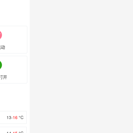
运动
打开
13-
16
°C