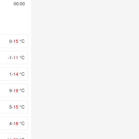
00:00
01:00
02:00
03:00
04:00
0-
15
°C
-1-
11
°C
1-
14
°C
9-
19
°C
5-
15
°C
4-
18
°C