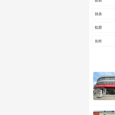
前郭
扶余
松原
长岭