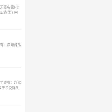
天意电竞(松
、宏鑫休闲网
有：晨曦炖品
主要有：超富
查干龙悦胖头