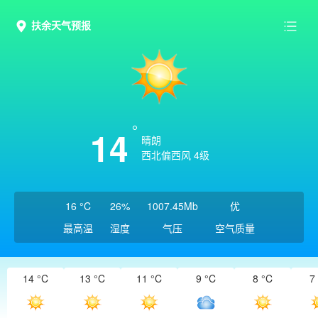
扶余天气预报
14
晴朗
西北偏西风 4级
16 °C
26%
1007.45Mb
优
最高温
湿度
气压
空气质量
14 °C
13 °C
11 °C
9 °C
8 °C
7