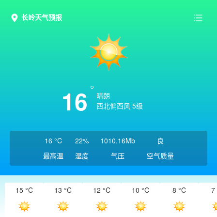
长岭天气预报
16
晴朗
西北偏西风 5级
16 °C
22%
1010.16Mb
良
最高温
湿度
气压
空气质量
15 °C
13 °C
12 °C
10 °C
8 °C
7