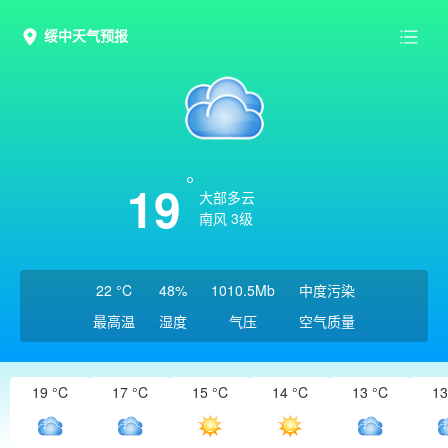
绥中天气预报
19
大部多云
南风 3级
22 °C
48%
1010.5Mb
中度污染
最高温
湿度
气压
空气质量
19 °C
17 °C
15 °C
14 °C
13 °C
13