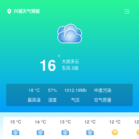
兴城天气预报
16
大部多云
东风 2级
18 °C
57%
1012.19Mb
中度污染
最高温
湿度
气压
空气质量
15 °C
14 °C
13 °C
12 °C
12 °C
12