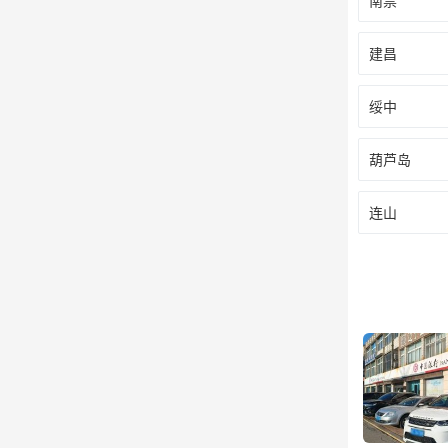
南票
建昌
绥中
葫芦岛
连山