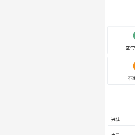
空气
不
兴城