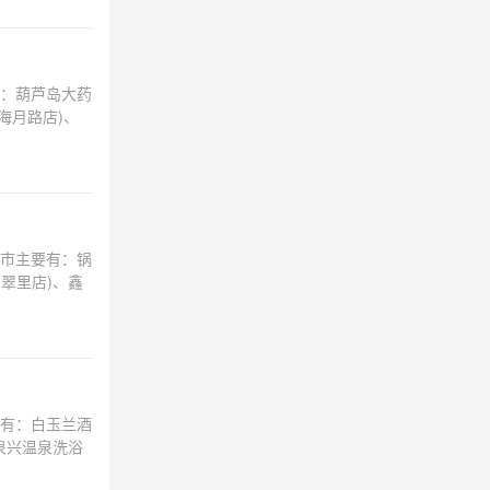
：葫芦岛大药
海月路店)、
市主要有：锅
翠里店)、鑫
有：白玉兰酒
泉兴温泉洗浴