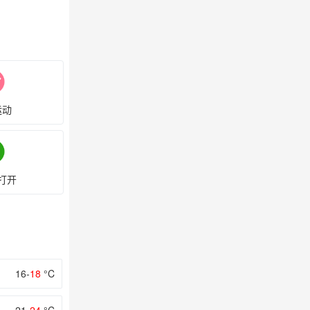
运动
打开
16-
18
°C