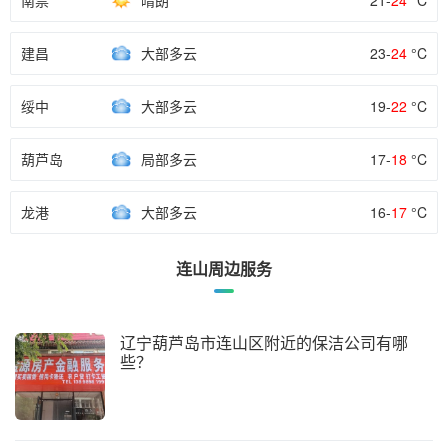
南票
晴朗
21-
24
°C
建昌
大部多云
23-
24
°C
绥中
大部多云
19-
22
°C
葫芦岛
局部多云
17-
18
°C
龙港
大部多云
16-
17
°C
连山周边服务
辽宁葫芦岛市连山区附近的保洁公司有哪
些？