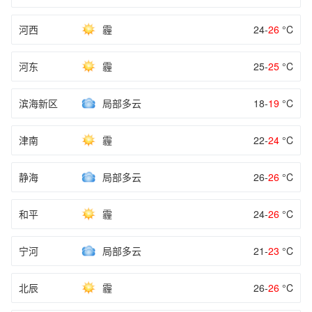
河西
霾
24-
26
°C
河东
霾
25-
25
°C
滨海新区
局部多云
18-
19
°C
津南
霾
22-
24
°C
静海
局部多云
26-
26
°C
和平
霾
24-
26
°C
宁河
局部多云
21-
23
°C
北辰
霾
26-
26
°C