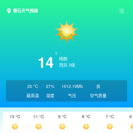
磐石天气预报
14
晴朗
西风 3级
20 °C
27%
1012.19Mb
良
最高温
湿度
气压
空气质量
13 °C
11 °C
9 °C
8 °C
7 °C
6